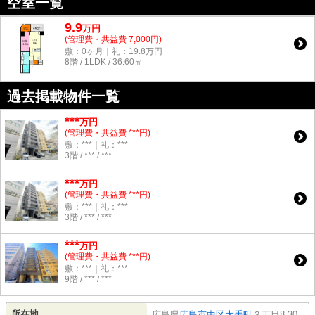
空室一覧
9.9
万
円
(管理費・共益費 7,000円)
敷：0ヶ月｜礼：19.8万円
8階 / 1LDK / 36.60㎡
過去掲載物件一覧
***
万円
(管理費・共益費 ***円)
敷：***｜礼：***
3階 / *** / ***
***
万円
(管理費・共益費 ***円)
敷：***｜礼：***
3階 / *** / ***
***
万円
(管理費・共益費 ***円)
敷：***｜礼：***
9階 / *** / ***
所在地
広島県
広島市中区
大手町
３丁目8-30