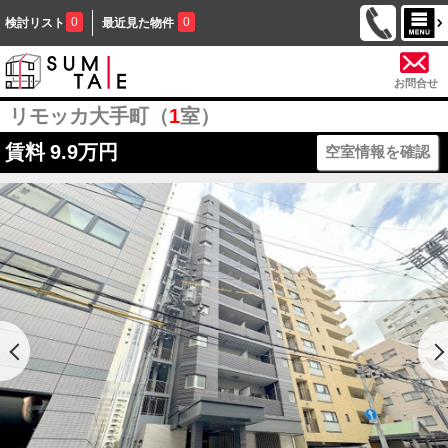
0
0
検討リスト
最近見た物件
お問合せ
リモッカ大手町（
1
室）
賃料
9.9万円
空室情報を確認