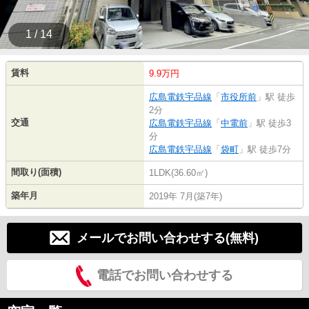
1 / 14
賃料
9.9万円
広島電鉄宇品線
「
市役所前
」駅 徒歩
2分
交通
広島電鉄宇品線
「
中電前
」駅 徒歩3
分
広島電鉄宇品線
「
袋町
」駅 徒歩7分
間取り(面積)
1LDK(36.60㎡)
築年月
2019年 7月(築7年)
メールでお問い合わせする(無料)
電話でお問い合わせする