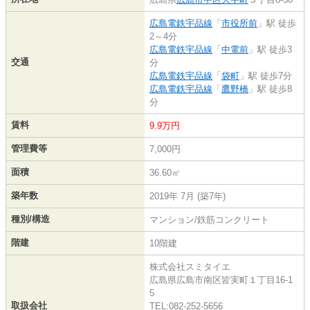
広島電鉄宇品線
「
市役所前
」駅 徒歩
2～4分
広島電鉄宇品線
「
中電前
」駅 徒歩3
交通
分
広島電鉄宇品線
「
袋町
」駅 徒歩7分
広島電鉄宇品線
「
鷹野橋
」駅 徒歩8
分
賃料
9.9万円
管理費等
7,000円
面積
36.60㎡
築年数
2019年 7月 (築7年)
種別/構造
マンション/鉄筋コンクリート
階建
10階建
株式会社スミタイエ
広島県広島市南区皆実町１丁目16-1
5
取扱会社
TEL:082-252-5656