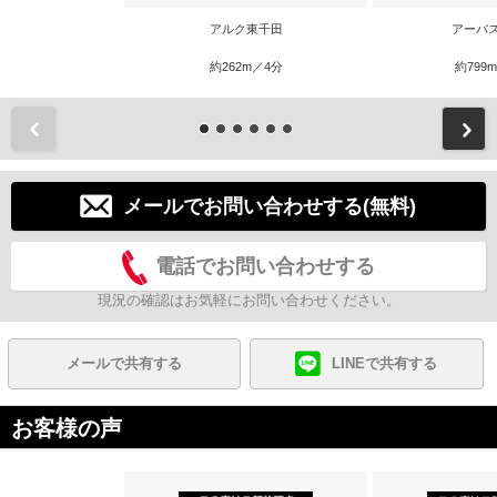
アルク東千田
アーバ
約262m／4分
約799
前
メールでお問い合わせする(無料)
電話でお問い合わせする
現況の確認はお気軽にお問い合わせください。
メールで共有する
LINEで共有する
お客様の声