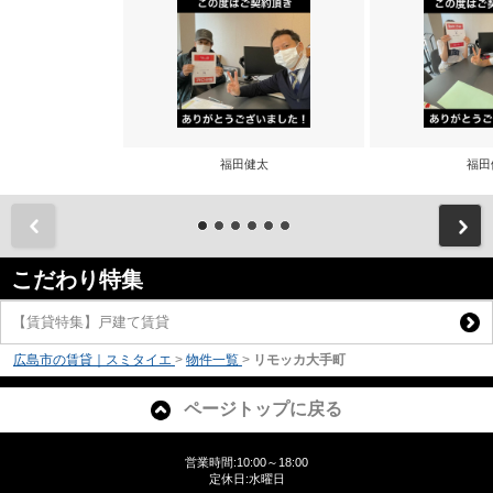
福田健太
福田
前
こだわり特集
【賃貸特集】戸建て賃貸
広島市の賃貸｜スミタイエ
>
物件一覧
>
リモッカ大手町
ページトップに戻る
営業時間:10:00～18:00
定休日:水曜日