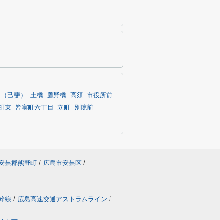
島（己斐）
土橋
鷹野橋
高須
市役所前
町東
皆実町六丁目
立町
別院前
安芸郡熊野町
/
広島市安芸区
/
幹線
/
広島高速交通アストラムライン
/