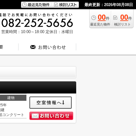
最終更新：2026年08月08日
00
00
件
件
最近見た物件
検討リスト
営業時間：10:00～18:00
定休日：水曜日
建物
空室情報へ
25年
階建
筋コンクリート