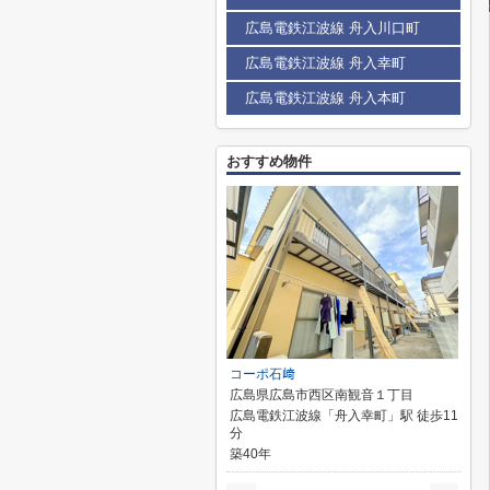
広島電鉄江波線 舟入川口町
広島電鉄江波線 舟入幸町
広島電鉄江波線 舟入本町
おすすめ物件
コーポ石﨑
広島県広島市西区南観音１丁目
広島電鉄江波線「舟入幸町」駅 徒歩11
分
築40年