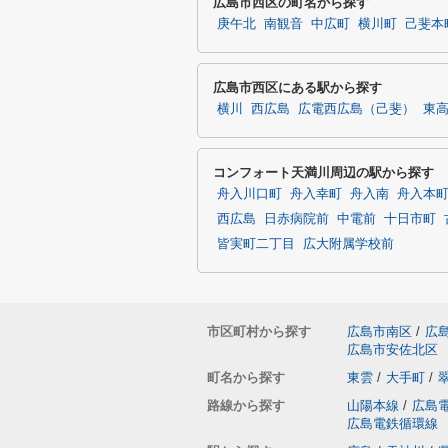
広島市西区の町名から探す
庚午北
南観音
中広町
横川町
己斐本
広島市西区にある駅から探す
横川
西広島
広電西広島（己斐）
東
コンフォート天満川周辺の駅から探す
舟入川口町
舟入幸町
舟入南
舟入本
西広島
日赤病院前
中電前
十日市町
皆実町二丁目
広大附属学校前
市区町村から探す
広島市南区
/
広
広島市安佐北区
町名から探す
東雲
/
大手町
/
路線から探す
山陽本線
/
広島
広島電鉄循環線