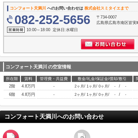
コンフォート天満川
へのお問い合わせは
株式会社スミタイエまで
082-252-5656
〒734-0007
広島県広島市南区皆実町
10:00～18:00 定休日:水曜日
コンフォート天満川
の空室情報
所在階
賃料
管理費・共益費
敷金/礼金/保証金/償却/敷引
2階
4.8万円
-
/
/
/
/
2ヶ月
1ヶ月
0ヶ月
-
-
6階
4.8万円
-
/
/
/
/
2ヶ月
1ヶ月
0ヶ月
-
-
コンフォート天満川
へのお問い合わせ