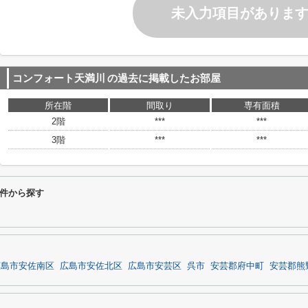
未入力項目がありま
コンフォート天満川
の過去に掲載したお部屋
所在階
間取り
専有面積
2階
***
***
3階
***
***
件から探す
広島市安佐南区
広島市安佐北区
広島市安芸区
呉市
安芸郡府中町
安芸郡熊