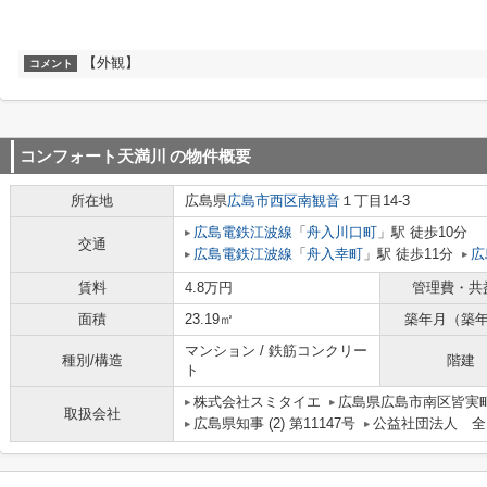
【外観】
コメント
コンフォート天満川
の物件概要
所在地
広島県
広島市西区
南観音
１丁目14-3
広島電鉄江波線
「
舟入川口町
」駅 徒歩10分
交通
広島電鉄江波線
「
舟入幸町
」駅 徒歩11分
広
賃料
4.8万円
管理費・共
面積
23.19㎡
築年月（築
マンション / 鉄筋コンクリー
種別/構造
階建
ト
株式会社スミタイエ
広島県広島市南区皆実町
取扱会社
広島県知事 (2) 第11147号
公益社団法人 全