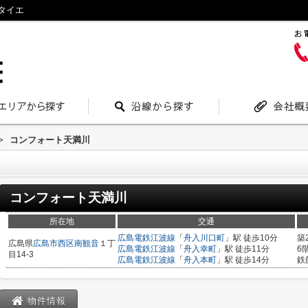
タイエ
>
コンフォート天満川
コンフォート天満川
所在地
交通
広島電鉄江波線
「
舟入川口町
」駅 徒歩10分
築
広島県
広島市西区
南観音
１丁
広島電鉄江波線
「
舟入幸町
」駅 徒歩11分
6
目14-3
広島電鉄江波線
「
舟入本町
」駅 徒歩14分
鉄
物件情報