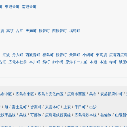
町
東観音町
南観音町
高須
高須
古江
天満町
観音町
西観音町
福島町
町
江波
舟入町
西観音町
福島町
観音町
天満町
小網町
東高須
広電西広
古江
広電本社前
本川町
袋町
御幸橋
原爆ドーム前
本通
本通
寺町
紙屋
島市中区
/
広島市東区
/
広島市安佐南区
/
広島市西区
/
呉市
/
安芸郡府中町
/
翠
/
旭
/
富士見町
/
皆実町
/
東雲本町
/
上安
/
千田町
/
出汐
電鉄宇品線
/
呉線
/
可部線
/
広島電鉄皆実線
/
広島電鉄本線
/
芸備線
/
山陽新