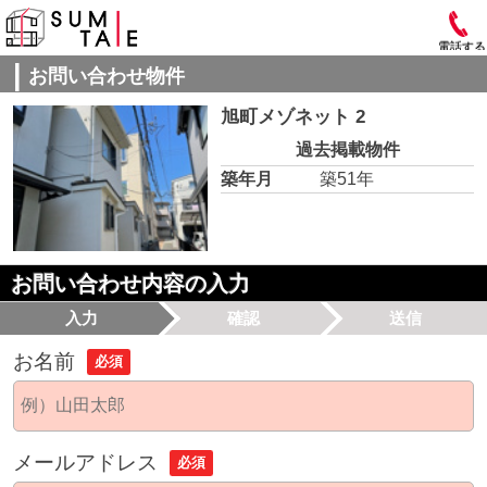
電話する
お問い合わせ物件
旭町メゾネット 2
過去掲載物件
築年月
築51年
お問い合わせ内容の入力
入力
確認
送信
お名前
必須
メールアドレス
必須