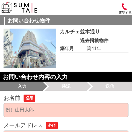
電話する
お問い合わせ物件
カルチェ並木通り
過去掲載物件
築年月
築41年
お問い合わせ内容の入力
入力
確認
送信
お名前
必須
メールアドレス
必須