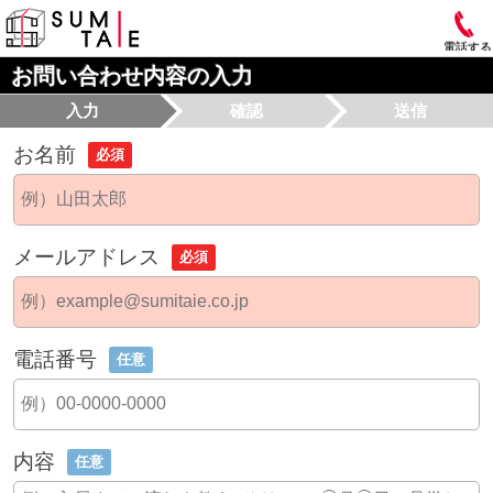
電話する
お問い合わせ内容の入力
入力
確認
送信
お名前
必須
メールアドレス
必須
電話番号
任意
内容
任意