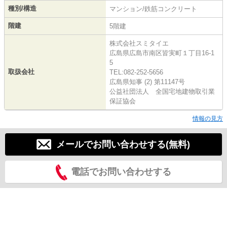
種別/構造
マンション/鉄筋コンクリート
階建
5階建
株式会社スミタイエ
広島県広島市南区皆実町１丁目16-1
5
取扱会社
TEL:082-252-5656
広島県知事 (2) 第11147号
公益社団法人 全国宅地建物取引業
保証協会
情報の見方
メールでお問い合わせする(無料)
電話でお問い合わせする