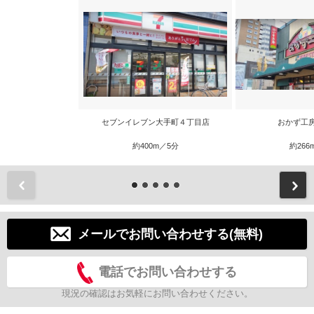
セブンイレブン大手町４丁目店
おかず工
約400m／5分
約266
前
メールでお問い合わせする(無料)
電話でお問い合わせする
現況の確認はお気軽にお問い合わせください。