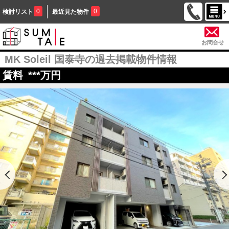
0
0
検討リスト
最近見た物件
お問合せ
MK Soleil 国泰寺の過去掲載物件情報
賃料
***
万円