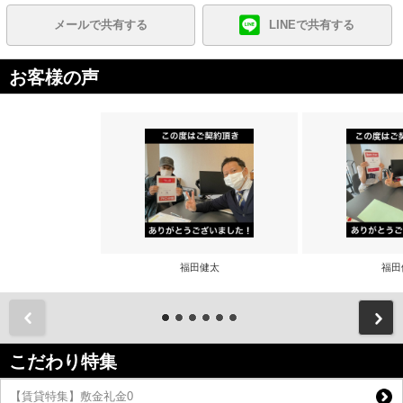
メールで共有する
LINEで共有する
お客様の声
福田健太
福田
前
こだわり特集
【賃貸特集】敷金礼金0