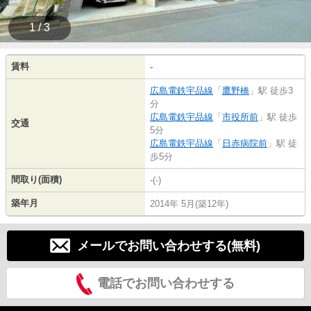
1 / 3
賃料
-
広島電鉄宇品線
「
鷹野橋
」駅 徒歩3
分
広島電鉄宇品線
「
市役所前
」駅 徒歩
交通
5分
広島電鉄宇品線
「
日赤病院前
」駅 徒
歩5分
間取り(面積)
-(-)
築年月
2014年 5月(築12年)
メールでお問い合わせする(無料)
電話でお問い合わせする