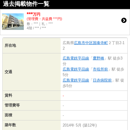
過去掲載物件一覧
***
万円
(管理費・共益費 ***円)
敷：***｜礼：***
4階 / *** / ***
広島県
広島市中区
国泰寺町
２丁目2-1
所在地
2
広島電鉄宇品線
「
鷹野橋
」駅 徒歩3
分
広島電鉄宇品線
「
市役所前
」駅 徒歩
交通
5分
広島電鉄宇品線
「
日赤病院前
」駅 徒
歩5分
賃料
-
管理費等
-
面積
-
築年数
2014年 5月 (築12年)