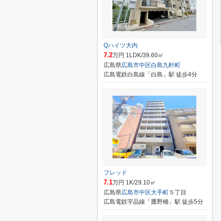
Qハイツ大内
7.2
万円 1LDK/39.60㎡
広島県
広島市中区
白島九軒町
広島電鉄白島線「白島」駅 徒歩4分
フレッド
7.1
万円 1K/29.10㎡
広島県
広島市中区
大手町
５丁目
広島電鉄宇品線「鷹野橋」駅 徒歩5分