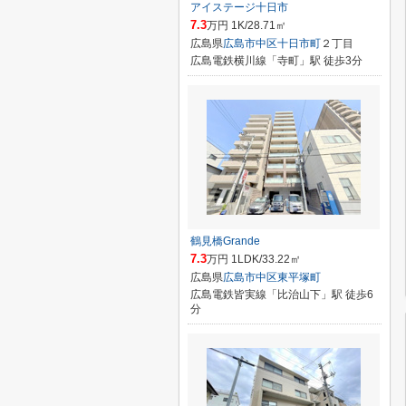
アイステージ十日市
7.3
万円 1K/28.71㎡
広島県
広島市中区
十日市町
２丁目
広島電鉄横川線「寺町」駅 徒歩3分
鶴見橋Grande
7.3
万円 1LDK/33.22㎡
広島県
広島市中区
東平塚町
広島電鉄皆実線「比治山下」駅 徒歩6
分