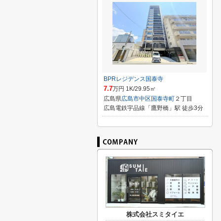
BPRレジデンス国泰寺
7.7
万円 1K/29.95㎡
広島県
広島市中区
国泰寺町
２丁目
広島電鉄宇品線「鷹野橋」駅 徒歩3分
株式会社スミタイエ