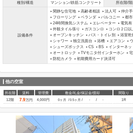
種別/構造
マンション/鉄筋コンクリート
所在階/階
閑静な住宅地
高齢者相談
法人可
仲介手
フローリング
ベランダ
バルコニー
都市
24時間換気システム
エレベーター
電気有
外観タイル張り
ガスコンロ
コンロ２口以
オープンキッチン
バス・トイレ別
浴室乾
設備条件
シャワー
独立洗面台
浴槽
エアコン
シューズボックス
CS
BS
インターネッ
オートロック
TVモニタ付インターホン
宅
防犯カメラ
初期費用カード決済可
他の空室
所在階
賃料
管理費
敷金/礼金/保証金/償却
間取り
7.9
12階
4,000円
/
/
/
1R
万円
0ヶ月
0.5ヶ月
-
-