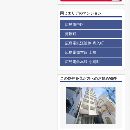
同じエリアのマンション
広島市中区
河原町
広島電鉄江波線 舟入町
広島電鉄本線 土橋
広島電鉄本線 小網町
この物件を見た方へのお勧め物件