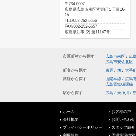
〒734-0007
広島県広島市南区皆実町１丁目16-
15
TEL/082-252-5656
FAX/082-252-5657
広島県知事 (2) 第11147号
市区町村から探す
広島市南区
/
広
広島市安佐北区
町名から探す
東雲
/
旭
/
大手
路線から探す
山陽本線
/
広島
広島電鉄循環線
駅から探す
広島
/
天神川
/
ホーム
お客様の声
会社概要
お問い合わせ
プライバシーポリシー
スタッフ紹介
利用規約
周辺施設検索