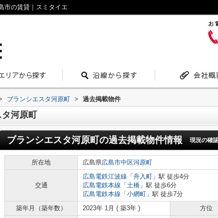
島市の賃貸｜スミタイエ
>
ブランシエスタ河原町
>
過去掲載物件
スタ河原町
ブランシエスタ河原町
の過去掲載物件情報
現況の確
所在地
広島県
広島市中区
河原町
広島電鉄江波線
「
舟入町
」駅 徒歩4分
交通
広島電鉄本線
「
土橋
」駅 徒歩6分
広島電鉄本線
「
小網町
」駅 徒歩7分
築年月（築年数）
2023年 1月 ( 築3年 )
方位