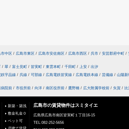
島市中区
/
広島市東区
/
広島市安佐南区
/
広島市西区
/
呉市
/
安芸郡府中町
/
町
/
翠
/
富士見町
/
皆実町
/
東雲本町
/
千田町
/
上安
/
出汐
電鉄宇品線
/
呉線
/
可部線
/
広島電鉄皆実線
/
広島電鉄本線
/
芸備線
/
山陽新
県病院前
/
市役所前
/
向洋
/
南区役所前
/
鷹野橋
/
広大附属学校前
/
矢賀
/
比
広島市の賃貸物件はスミタイエ
新築・築浅
敷金礼金０
広島県広島市南区皆実町１丁目16-15
ペット可
TEL:082-252-5656
戸建て賃貸