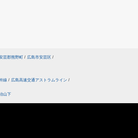
安芸郡熊野町
/
広島市安芸区
/
幹線
/
広島高速交通アストラムライン
/
治山下