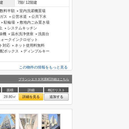
建
7階/ 12階建
数料半額
室内洗濯機置場
ガス
公営水道
公共下水
駐輪場
敷地内ごみ置き場
上
システムキッチン
燥機
温水洗浄便座
洗面台
ウォークインクロゼット
ト対応
ネット使用料無料
配ボックス
ディンプルキー
この物件の情報をもっと見る
ブランシエスタ河原町詳細はこちら
面積
詳細
検討リスト
28.80㎡
詳細を見る
追加する