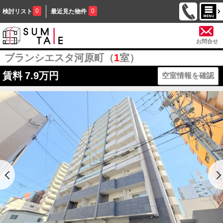
0
0
検討リスト
最近見た物件
お問合せ
ブランシエスタ河原町（
1
室）
賃料
7.9万円
空室情報を確認