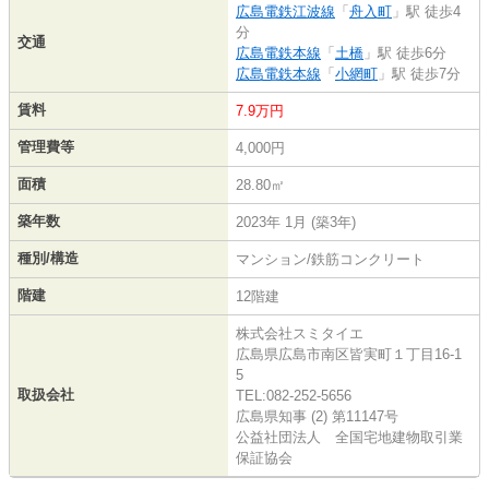
広島電鉄江波線
「
舟入町
」駅 徒歩4
分
交通
広島電鉄本線
「
土橋
」駅 徒歩6分
広島電鉄本線
「
小網町
」駅 徒歩7分
賃料
7.9万円
管理費等
4,000円
面積
28.80㎡
築年数
2023年 1月 (築3年)
種別/構造
マンション/鉄筋コンクリート
階建
12階建
株式会社スミタイエ
広島県広島市南区皆実町１丁目16-1
5
取扱会社
TEL:082-252-5656
広島県知事 (2) 第11147号
公益社団法人 全国宅地建物取引業
保証協会