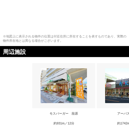
※地図上に表示される物件の位置は付近住所に所在することを表すものであり、実際の
物件所在地とは異なる場合がございます。
周辺施設
モスバーガー 段原
アーバ
約931m／12分
約1742