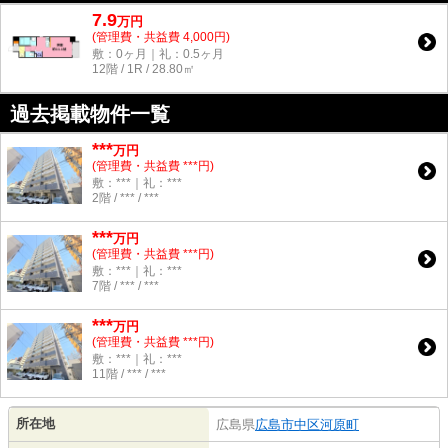
7.9
万
円
(管理費・共益費 4,000円)
敷：0ヶ月｜礼：0.5ヶ月
12階 / 1R / 28.80㎡
過去掲載物件一覧
***
万円
(管理費・共益費 ***円)
敷：***｜礼：***
2階 / *** / ***
***
万円
(管理費・共益費 ***円)
敷：***｜礼：***
7階 / *** / ***
***
万円
(管理費・共益費 ***円)
敷：***｜礼：***
11階 / *** / ***
所在地
広島県
広島市中区
河原町