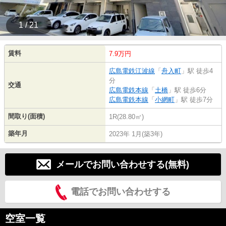
1 / 21
賃料
7.9万円
広島電鉄江波線
「
舟入町
」駅 徒歩4
分
交通
広島電鉄本線
「
土橋
」駅 徒歩6分
広島電鉄本線
「
小網町
」駅 徒歩7分
間取り(面積)
1R(28.80㎡)
築年月
2023年 1月(築3年)
メールでお問い合わせする(無料)
電話でお問い合わせする
空室一覧