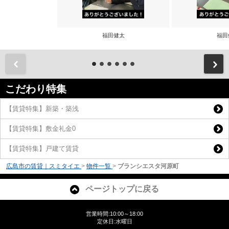
福田健太
福田
前
こだわり特集
【賃貸特集】新築・築浅
【賃貸特集】敷金礼金0
【賃貸特集】戸建て賃貸
広島市の賃貸｜スミタイエ
>
物件一覧
>
ブランシエスタ河原町
ページトップに戻る
営業時間:10:00～18:00
定休日:水曜日