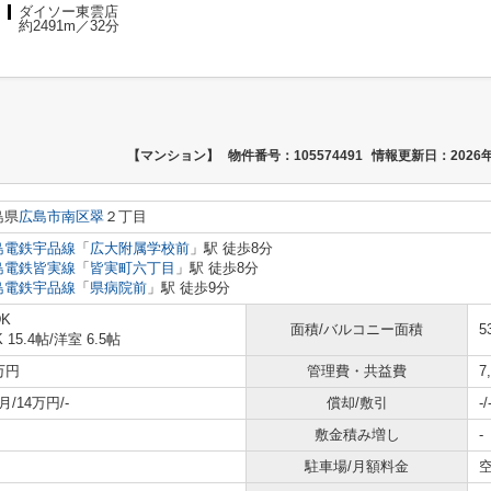
ダイソー東雲店
約2491m／32分
【マンション】
物件番号：105574491
情報更新日：2026年
島県
広島市南区
翠
２丁目
島電鉄宇品線
「
広大附属学校前
」駅 徒歩8分
島電鉄皆実線
「
皆実町六丁目
」駅 徒歩8分
島電鉄宇品線
「
県病院前
」駅 徒歩9分
DK
面積/バルコニー面積
5
K 15.4帖
/
洋室 6.5帖
万円
管理費・共益費
7
月/14万円/-
償却/敷引
-/
敷金積み増し
-
駐車場/月額料金
空