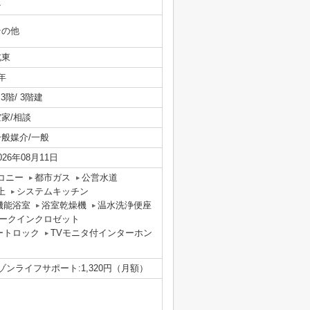
-
その他
北東
年
/ 3階/ 3階建
空家/相談
一般媒介/一般
026年08月11日
コニー
都市ガス
公営水道
上
システムキッチン
機能浴室
浴室乾燥機
温水洗浄便座
ークインクロゼット
ートロック
TVモニタ付インターホン
ーゾンライフサポート:1,320円（月額）