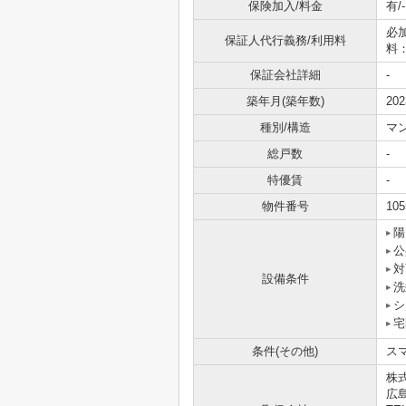
保険加入/料金
有/-
必
保証人代行義務/利用料
料
保証会社詳細
-
築年月(築年数)
20
種別/構造
マ
総戸数
-
特優賃
-
物件番号
105
陽
公
対
設備条件
洗
シ
宅
条件(その他)
スマ
株
広