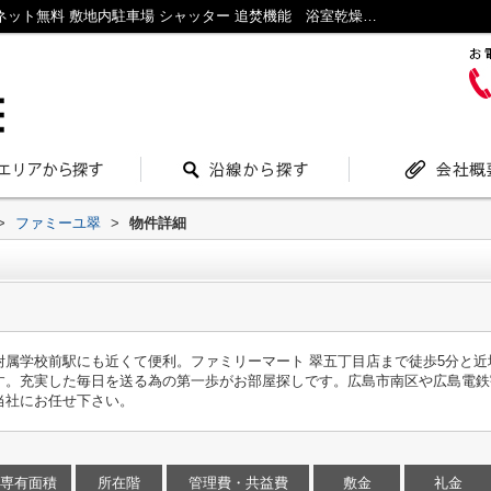
ファミーユ翠｜IT重説 対応物件 即入居可 ネット無料 敷地内駐車場 シャッター 追焚機能 浴室乾燥｜広島市の賃貸｜スミタイエ
>
ファミーユ翠
>
物件詳細
附属学校前駅にも近くて便利。ファミリーマート 翠五丁目店まで徒歩5分と
す。充実した毎日を送る為の第一歩がお部屋探しです。広島市南区や広島電鉄
当社にお任せ下さい。
専有面積
所在階
管理費・共益費
敷金
礼金