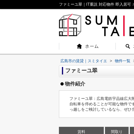
広島市の賃貸｜スミタイエ
>
物件一覧
ファミーユ翠
物件紹介
ファミーユ翠：広島電鉄宇品線広大
自転車を停めることが可能な物件で
っ越しをご検討しているなら、ぜひ
賃料
間取り