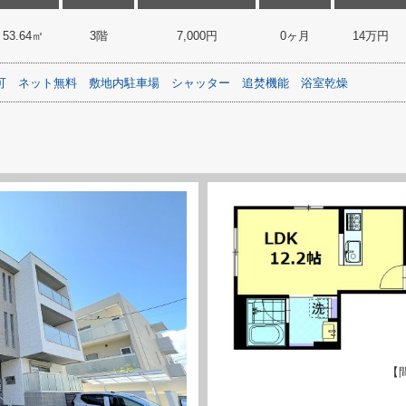
53.64㎡
3階
7,000円
0ヶ月
14万円
可
ネット無料
敷地内駐車場
シャッター
追焚機能
浴室乾燥
【