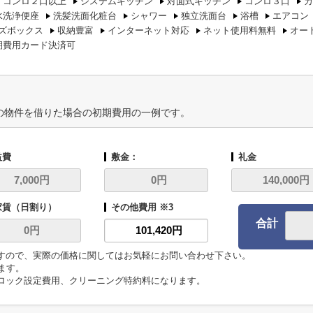
コンロ２口以上
システムキッチン
対面式キッチン
コンロ３口
カ
水洗浄便座
洗髪洗面化粧台
シャワー
独立洗面台
浴槽
エアコン
ズボックス
収納豊富
インターネット対応
ネット使用料無料
オー
期費用カード決済可
の物件を借りた場合の初期費用の一例です。
益費
敷金：
礼金
家賃（日割り）
その他費用 ※3
合計
ますので、実際の価格に関してはお気軽にお問い合わせ下さい。
います。
トロック設定費用、クリーニング特約料になります。