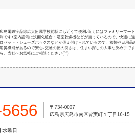
広島電鉄宇品線広大附属学校前駅にも近くて便利♪近くにはファミリーマート 
利です♪室内設備は洗面化粧台・浴室乾燥機などが揃っているので、快適に過
ロゼット・シューズボックスなどが備え付けられているので、衣類や日用品
追焚機能があるので安心♪交通の便の良さは、住まい探しの大事な決め手です
ら、当社へお気軽にご相談ください(^^)
-5656
〒734-0007
広島県広島市南区皆実町１丁目16-15
休日:水曜日