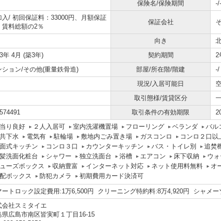
保険名/保険期間
-/
加入/
初回保証料：33000円、月額保証
保証会社
：賃料総額の2％
向き
23年 4月 (築3年)
契約期間
2
ンション/その他(重量鉄骨造)
部屋/所在階/階建
-
現況/入居可能日
取引態様/賃貸区分
574491
取引条件の有効期限
2
当り良好
２人入居可
室内洗濯機置場
フローリング
ベランダ
バル
共下水
電気有
駐輪場
敷地内ごみ置き場
ガスコンロ
コンロ２口以
面式キッチン
コンロ３口
カウンターキッチン
バス・トイレ別
追焚
髪洗面化粧台
シャワー
独立洗面台
浴槽
エアコン
床下収納
ウォ
ューズボックス
収納豊富
インターネット対応
ネット使用料無料
オ
配ボックス
防犯カメラ
初期費用カード決済可
ートロック設定費用:1万6,500円 クリーニング特約料:8万4,920円 シャメ
式会社スミタイエ
島県広島市南区皆実町１丁目16-15