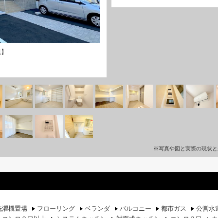
観】
※写真や図と実際の現状と
洗濯機置場
フローリング
ベランダ
バルコニー
都市ガス
公営水