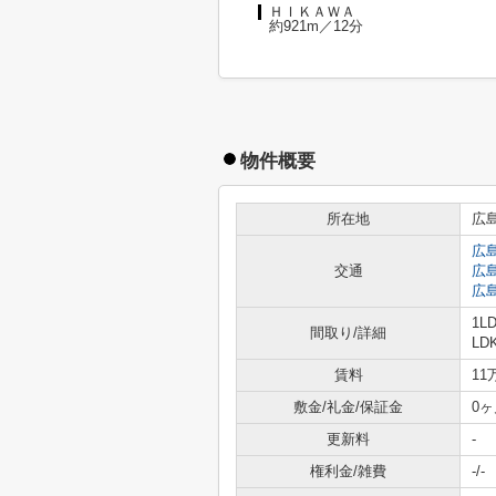
ＨＩＫＡＷＡ
約921m／12分
物件概要
所在地
広
広
交通
広
広
1L
間取り/詳細
LD
賃料
11
敷金/礼金/保証金
0ヶ
更新料
-
権利金/雑費
-/-