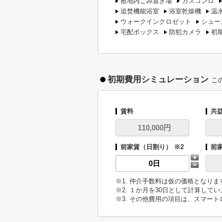
敷地内ごみ置き場
ガスコンロ
追焚機能浴室
浴室乾燥機
温
ウォークインクロゼット
シュー
宅配ボックス
防犯カメラ
初
初期費用シミュレーション
こ
賃料
共
前家賃（日割り） ※2
前
※1. 仲介手数料は仮の価格となり
※2. １か月を30日として計算して
※3. その他費用の項目は、スマー