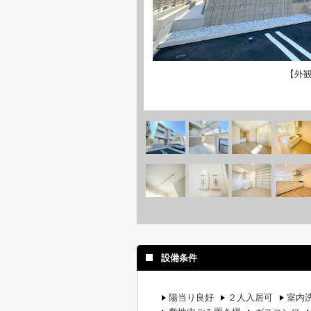
【外
設備条件
陽当り良好
２人入居可
室内