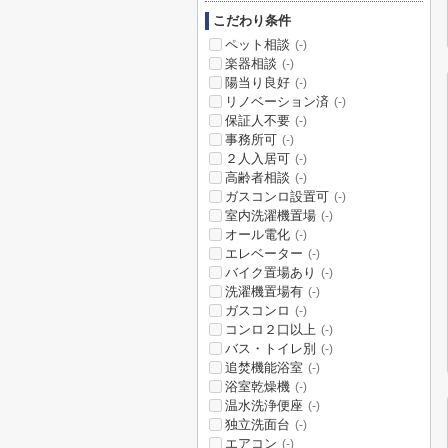
こだわり条件
ペット相談
(-)
楽器相談
(-)
陽当り良好
(-)
リノベーション済
(-)
保証人不要
(-)
事務所可
(-)
２人入居可
(-)
高齢者相談
(-)
ガスコンロ設置可
(-)
室内洗濯機置場
(-)
オール電化
(-)
エレベーター
(-)
バイク置場あり
(-)
洗濯機置場有
(-)
ガスコンロ
(-)
コンロ２口以上
(-)
バス・トイレ別
(-)
追焚機能浴室
(-)
浴室乾燥機
(-)
温水洗浄便座
(-)
独立洗面台
(-)
エアコン
(-)