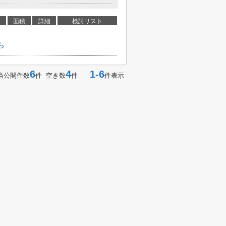
面積
詳細
検討リスト
ら
6
4
1-6
当公開件数
件 空き数
件
件表示