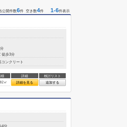
6
4
1-6
当公開件数
件 空き数
件
件表示
2分
 徒歩3分
筋コンクリート
面積
詳細
検討リスト
.82㎡
詳細を見る
追加する
歩4分