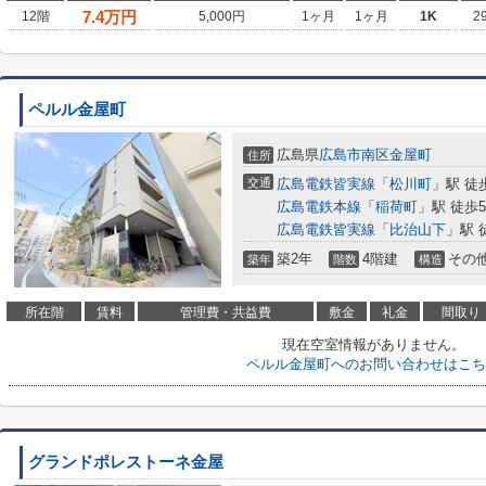
7.4
万円
12階
5,000円
1ヶ月
1ヶ月
1K
2
ペルル金屋町
広島県
広島市南区
金屋町
住所
交通
広島電鉄皆実線
「
松川町
」駅 徒
広島電鉄本線
「
稲荷町
」駅 徒歩
広島電鉄皆実線
「
比治山下
」駅 
築2年
4階建
その
築年
階数
構造
所在階
賃料
管理費・共益費
敷金
礼金
間取り
現在空室情報がありません。
ペルル金屋町へのお問い合わせはこち
グランドポレストーネ金屋