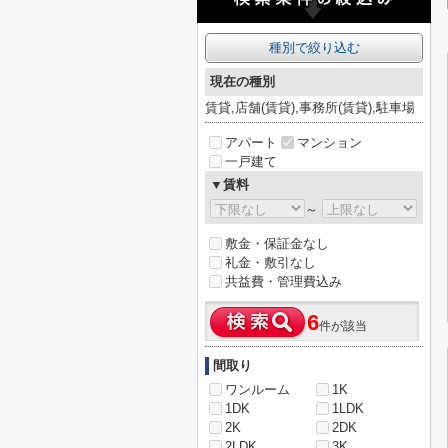
種別で絞り込む
現在の種別
賃貸,店舗(賃貸),事務所(賃貸),駐車場
アパート
マンション
一戸建て
▼賃料
～
敷金・保証金なし
礼金・敷引なし
共益費・管理費込み
6
件が該当
間取り
ワンルーム
1K
1DK
1LDK
2K
2DK
2LDK
3K