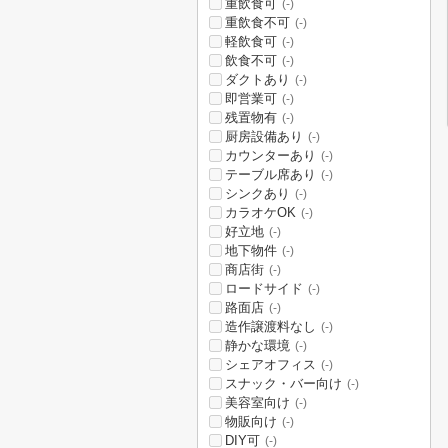
重飲食可
(-)
重飲食不可
(-)
軽飲食可
(-)
飲食不可
(-)
ダクトあり
(-)
即営業可
(-)
残置物有
(-)
厨房設備あり
(-)
カウンターあり
(-)
テーブル席あり
(-)
シンクあり
(-)
カラオケOK
(-)
好立地
(-)
地下物件
(-)
商店街
(-)
ロードサイド
(-)
路面店
(-)
造作譲渡料なし
(-)
静かな環境
(-)
シェアオフィス
(-)
スナック・バー向け
(-)
美容室向け
(-)
物販向け
(-)
DIY可
(-)