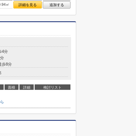
9.94㎡
詳細を見る
追加する
歩4分
5分
徒歩8分
他
面積
詳細
検討リスト
ら