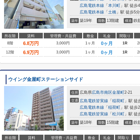
広島電鉄本線
「
本川町
」駅 徒歩
広島電鉄本線
「
土橋
」駅 徒歩5分
築19年
13階建
鉄
築年
階数
構造
所在階
賃料
管理費・共益費
敷金
礼金
間取り
6.8
万円
0ヶ月
8階
3,000円
1ヶ月
1R
2
6.9
万円
0ヶ月
12階
3,000円
1ヶ月
1R
2
ウイング金屋町ステーションサイド
広島県
広島市南区
金屋町
2-21
住所
交通
広島電鉄皆実線
「
稲荷町
」駅 徒
広島電鉄本線
「
稲荷町
」駅 徒歩
広島電鉄皆実線
「
松川町
」駅 徒
築18年
15階建
鉄
築年
階数
構造
所在階
賃料
管理費・共益費
敷金
礼金
間取り