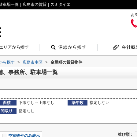
駐車場一覧｜広島市の賃貸｜スミタイエ
域から探す
>
広島市南区
>
金屋町の賃貸物件
舗、事務所、駐車場一覧
面積
下限なし～上限なし
築年数
指定しない
間取り
指定なし
並び順：
空室物件のみ表示