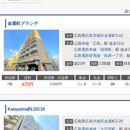
該
金屋町グランデ
広島県
広島市南区
金屋町
3-10
住所
交通
山陽本線
「
広島
」駅 徒歩11分
広島電鉄本線
「
稲荷町
」駅 徒歩
広島電鉄皆実線
「
段原一丁目
」駅
築22年
11階建
鉄
築年
階数
構造
所在階
賃料
管理費・共益費
敷金
礼金
間取り
6
万円
7階
3,000円
1ヶ月
1ヶ月
1R
26
KatayamaBLDG19
広島県
広島市南区
金屋町
2-20
住所
交通
広島電鉄本線
「
十日市町
」駅 徒