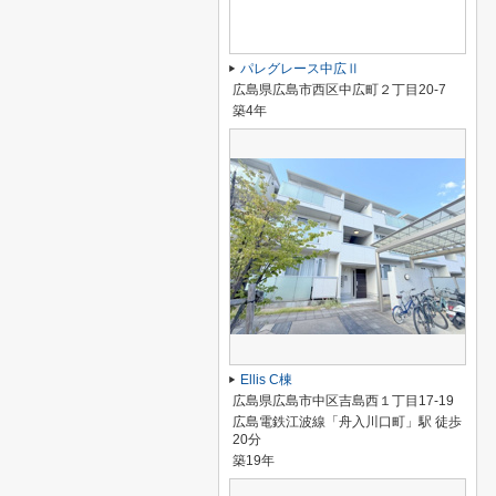
パレグレース中広Ⅱ
広島県広島市西区中広町２丁目20-7
築4年
Ellis C棟
広島県広島市中区吉島西１丁目17-19
広島電鉄江波線「舟入川口町」駅 徒歩
20分
築19年