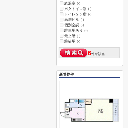
給湯室
(-)
男女トイレ別
(-)
トイレ２ヶ所
(-)
高層ビル
(-)
個別空調
(-)
駐車場あり
(-)
最上階
(-)
駐輪場
(-)
6
件が該当
新着物件